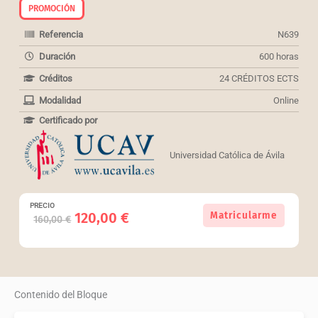
PROMOCIÓN
Referencia
N639
Duración
600 horas
Créditos
24 CRÉDITOS ECTS
Modalidad
Online
Certificado por
Universidad Católica de Ávila
PRECIO
(Ref:
El
El
120,00
€
Matricularme
160,00
€
N639).
precio
precio
Pack
original
actual
de
era:
es:
4
160,00 €.
120,00 €.
cursos
Contenido del Bloque
para
Técnicos