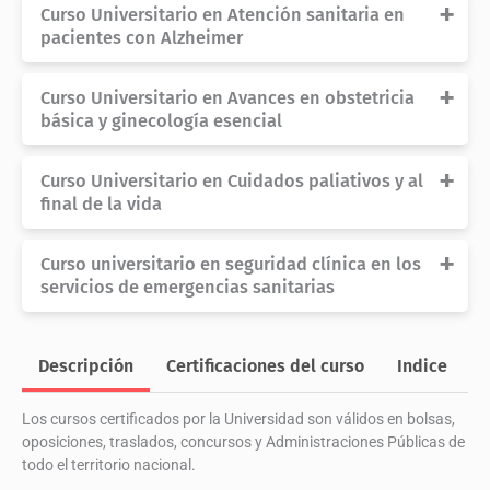
Curso Universitario en Atención sanitaria en
en
pacientes con Alzheimer
Cuidados
Auxiliares
Referencia
U17
de
Curso Universitario en Avances en obstetricia
Enfermería.
Duración
150 horas
básica y ginecología esencial
cantidad
Créditos
6 ECTS
Referencia
U18
Modalidad
Online
Curso Universitario en Cuidados paliativos y al
Duración
150 horas
final de la vida
Certificado por
Créditos
6 ECTS
Referencia
U19
Modalidad
Online
Universidad Católica de Ávila
Curso universitario en seguridad clínica en los
Duración
150 horas
servicios de emergencias sanitarias
Certificado por
Créditos
6 ECTS
Referencia
U85
Modalidad
Online
Universidad Católica de Ávila
Duración
150 horas
Descripción
Certificaciones del curso
Indice
O
Certificado por
Créditos
6 ECTS
Los cursos certificados por la Universidad son válidos en bolsas,
Modalidad
Online
Universidad Católica de Ávila
oposiciones, traslados, concursos y Administraciones Públicas de
Certificado por
todo el territorio nacional.