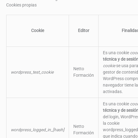
Cookies propias
Cookie
Editor
Finalida
Es una cookie
coo
técnica y de sesió
cookie
se usa para
Netto
wordpress_test_cookie
gestor de conteni
Formación
WordPress comprue
navegador tiene la
activadas.
Es una cookie
coo
técnica y de sesión
del login, WordPre
la cookie
Netto
wordpress_logged_in_[hash]
wordpress_logged_
Formación
que indica cuando