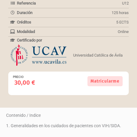
Referencia
U12
Duración
125 horas
Créditos
5 ECTS
Modalidad
Online
Certificado por
Universidad Católica de Ávila
PRECIO
Curso
Matricularme
30,00
€
Universitario
en
Actuación
de
los
Contenido / Indice
profesionales
sanitarios
1. Generalidades en los cuidados de pacientes con VIH/SIDA.
en
pacientes