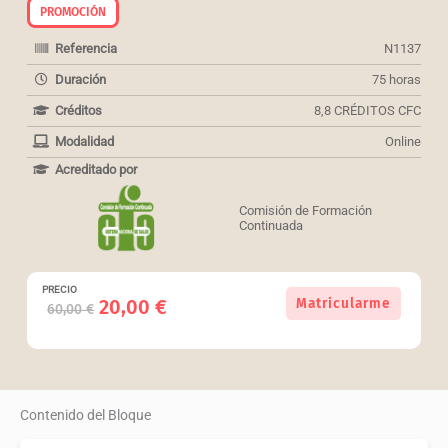
PROMOCIÓN
Referencia
N1137
Duración
75 horas
Créditos
8,8 CRÉDITOS CFC
Modalidad
Online
Acreditado por
Comisión de Formación
Continuada
PRECIO
(Ref:
El
El
20,00
€
Matricularme
60,00
€
N1137).
precio
precio
Pack
original
actual
de
era:
es:
3
60,00 €.
20,00 €.
cursos
Contenido del Bloque
para
Técnicos