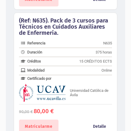
60,00 €.
50,00 €.
(Ref: N635). Pack de 3 cursos para
Técnicos en Cuidados Auxiliares
de Enfermería.
Referencia
N635
Duración
375 horas
Créditos
15 CRÉDITOS ECTS
Modalidad
Online
Certificado por
Universidad Católica de
Ávila
El
El
80,00
€
90,00
€
precio
precio
original
actual
era:
es:
Matricularme
Detalle
90,00 €.
80,00 €.