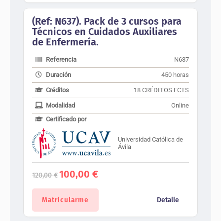
(Ref: N637). Pack de 3 cursos para
Técnicos en Cuidados Auxiliares
de Enfermería.
Referencia
N637
Duración
450 horas
Créditos
18 CRÉDITOS ECTS
Modalidad
Online
Certificado por
Universidad Católica de
Ávila
El
El
100,00
€
120,00
€
precio
precio
original
actual
era:
es:
Matricularme
Detalle
120,00 €.
100,00 €.