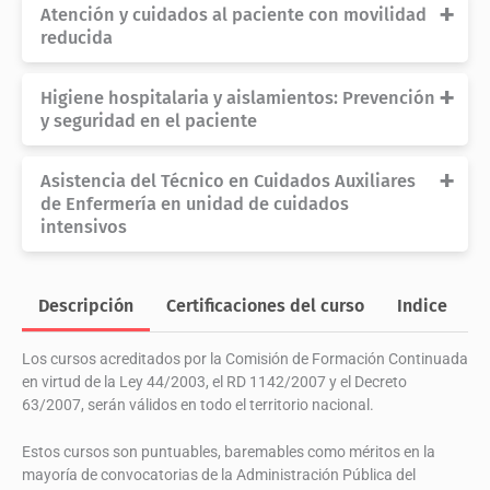
Atención y cuidados al paciente con movilidad
en
reducida
Cuidados
Auxiliares
Referencia
CG1
de
Higiene hospitalaria y aislamientos: Prevención
Enfermería.
Duración
20 horas
y seguridad en el paciente
cantidad
Créditos
2,2
Referencia
CG2
Modalidad
Online
Asistencia del Técnico en Cuidados Auxiliares
Duración
27 horas
de Enfermería en unidad de cuidados
Acreditado por
intensivos
Créditos
3,2
Comisión de Formación
Modalidad
Online
Referencia
CG3
Continuada
Acreditado por
Duración
28 horas
Descripción
Certificaciones del curso
Indice
O
Créditos
3,4
Comisión de Formación
Continuada
Los cursos acreditados por la Comisión de Formación Continuada
Modalidad
Online
en virtud de la Ley 44/2003, el RD 1142/2007 y el Decreto
Acreditado por
63/2007, serán válidos en todo el territorio nacional.
Comisión de Formación
Estos cursos son puntuables, baremables como méritos en la
Continuada
mayoría de convocatorias de la Administración Pública del