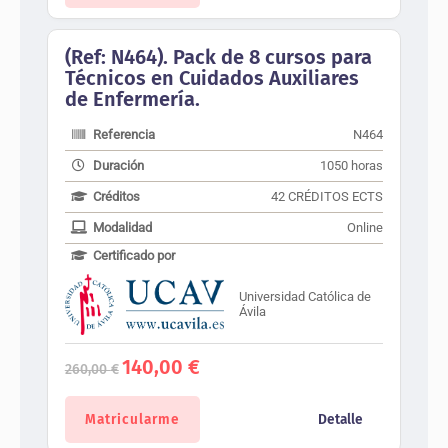
(Ref: N464). Pack de 8 cursos para
Técnicos en Cuidados Auxiliares
de Enfermería.
Referencia
N464
Duración
1050 horas
Créditos
42 CRÉDITOS ECTS
Modalidad
Online
Certificado por
Universidad Católica de
Ávila
El
El
140,00
€
260,00
€
precio
precio
original
actual
era:
es:
Matricularme
Detalle
260,00 €.
140,00 €.