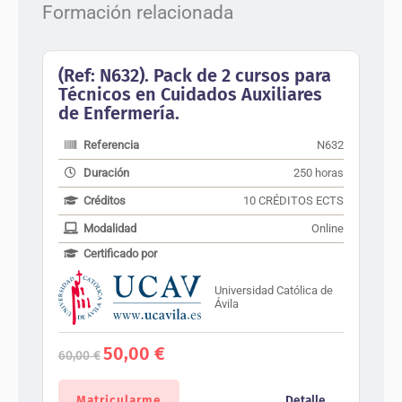
Formación relacionada
(Ref: N632). Pack de 2 cursos para
Técnicos en Cuidados Auxiliares
de Enfermería.
Referencia
N632
Duración
250 horas
Créditos
10 CRÉDITOS ECTS
Modalidad
Online
Certificado por
Universidad Católica de
Ávila
El
El
50,00
€
60,00
€
precio
precio
original
actual
era:
es:
Matricularme
Detalle