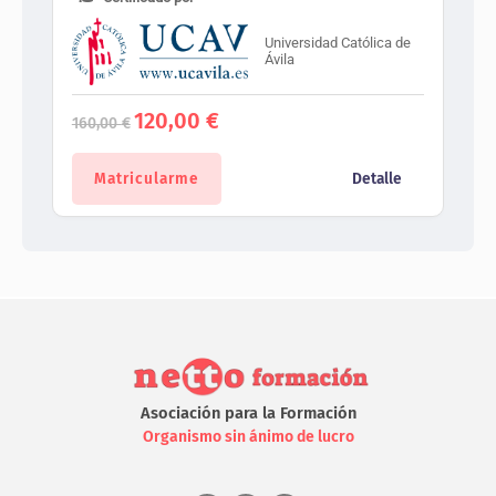
Universidad Católica de
Ávila
El
El
120,00
€
160,00
€
precio
precio
original
actual
era:
es:
Matricularme
Detalle
160,00 €.
120,00 €.
Asociación para la Formación
Organismo sin ánimo de lucro