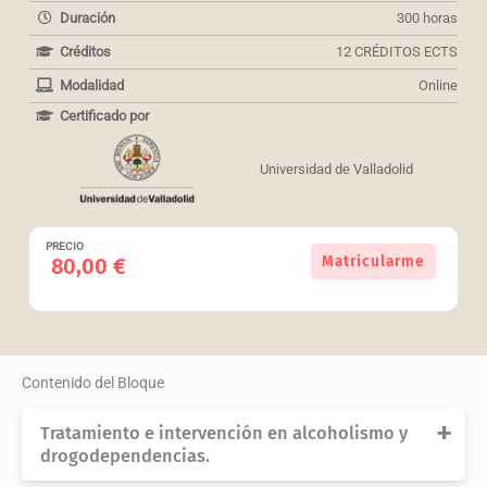
Duración
300 horas
Créditos
12 CRÉDITOS ECTS
Modalidad
Online
Certificado por
Universidad de Valladolid
PRECIO
(Ref:
Matricularme
80,00
€
N795).
Pack
de
2
cursos
Contenido del Bloque
para
Enfermería.
Tratamiento e intervención en alcoholismo y
cantidad
drogodependencias.