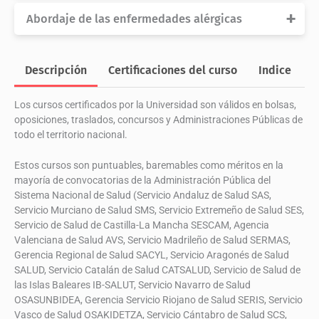
Referencia
V10
Abordaje de las enfermedades alérgicas
Duración
150 horas
Referencia
V7
Créditos
6 ECTS
Duración
150 horas
Descripción
Certificaciones del curso
Indice
O
Modalidad
Online
Créditos
6 ECTS
Certificado por
Los cursos certificados por la Universidad son válidos en bolsas,
Modalidad
Online
oposiciones, traslados, concursos y Administraciones Públicas de
Universidad de Valladolid
Certificado por
todo el territorio nacional.
Universidad de Valladolid
Estos cursos son puntuables, baremables como méritos en la
mayoría de convocatorias de la Administración Pública del
Sistema Nacional de Salud (Servicio Andaluz de Salud SAS,
Servicio Murciano de Salud SMS, Servicio Extremeño de Salud SES,
Servicio de Salud de Castilla-La Mancha SESCAM, Agencia
Valenciana de Salud AVS, Servicio Madrileño de Salud SERMAS,
Gerencia Regional de Salud SACYL, Servicio Aragonés de Salud
SALUD, Servicio Catalán de Salud CATSALUD, Servicio de Salud de
las Islas Baleares IB-SALUT, Servicio Navarro de Salud
OSASUNBIDEA, Gerencia Servicio Riojano de Salud SERIS, Servicio
Vasco de Salud OSAKIDETZA, Servicio Cántabro de Salud SCS,