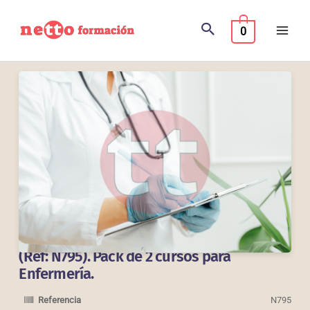
Ir
al
0
contenido
(Ref: N795). Pack de 2 cursos para
Enfermería.
Referencia
N795