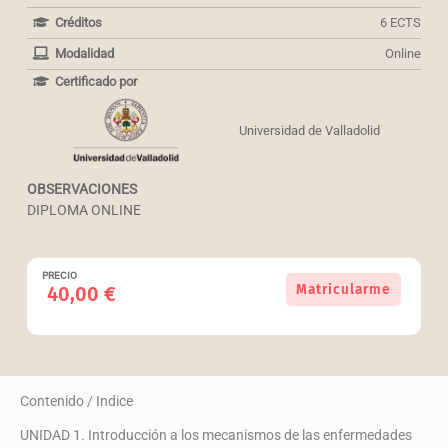
Créditos
6 ECTS
Modalidad
Online
Certificado por
Universidad de Valladolid
OBSERVACIONES
DIPLOMA ONLINE
PRECIO
Abordaje
Matricularme
40,00
€
de
las
enfermedades
alérgicas
cantidad
Contenido / Indice
UNIDAD 1. Introducción a los mecanismos de las enfermedades