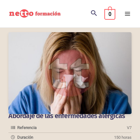
Ir
al
0
contenido
Abordaje de las enfermedades alérgicas
Referencia
V7
Duración
150 horas