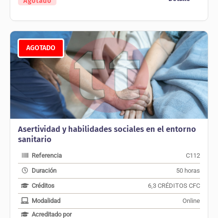
Agotado
AGOTADO
Asertividad y habilidades sociales en el entorno
sanitario
Referencia
C112
Duración
50 horas
Créditos
6,3 CRÉDITOS CFC
Modalidad
Online
Acreditado por