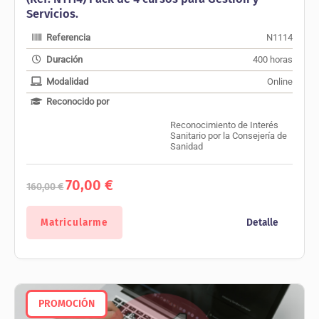
Servicios.
Referencia
N1114
Duración
400 horas
Modalidad
Online
Reconocido por
Reconocimiento de Interés
Sanitario por la Consejería de
Sanidad
El
El
70,00
€
160,00
€
precio
precio
original
actual
era:
es:
Matricularme
Detalle
160,00 €.
70,00 €.
PROMOCIÓN