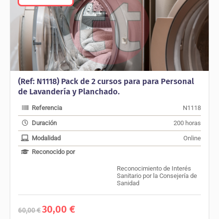
(Ref: N1118) Pack de 2 cursos para para Personal
de Lavandería y Planchado.
Referencia
N1118
Duración
200 horas
Modalidad
Online
Reconocido por
Reconocimiento de Interés
Sanitario por la Consejería de
Sanidad
El
El
30,00
€
60,00
€
precio
precio