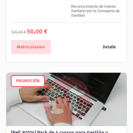
Reconocimiento de Interés
Sanitario por la Consejería de
Sanidad
El
El
50,00
€
120,00
€
precio
precio
original
actual
era:
es:
Matricularme
Detalle
120,00 €.
50,00 €.
PROMOCIÓN
(Ref: N1114) Pack de 4 cursos para Gestión y