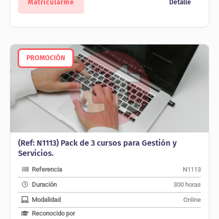
Matricularme
Detalle
80,00 €.
30,00 €.
PROMOCIÓN
(Ref: N1113) Pack de 3 cursos para Gestión y
Servicios.
Referencia
N1113
Duración
300 horas
Modalidad
Online
Reconocido por