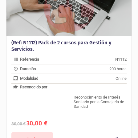
(Ref: N1112) Pack de 2 cursos para Gestión y
Servicios.
Referencia
N1112
Duración
200 horas
Modalidad
Online
Reconocido por
Reconocimiento de Interés
Sanitario por la Consejería de
Sanidad
El
El
30,00
€
80,00
€
precio
precio
original
actual
era:
es: