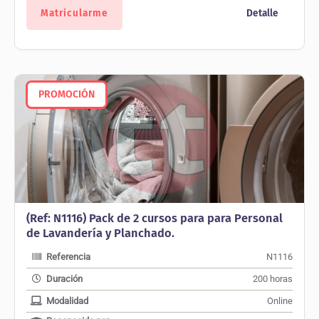
era:
es:
Matricularme
Detalle
200,00 €.
90,00 €.
PROMOCIÓN
(Ref: N1116) Pack de 2 cursos para para Personal
de Lavandería y Planchado.
Referencia
N1116
Duración
200 horas
Modalidad
Online