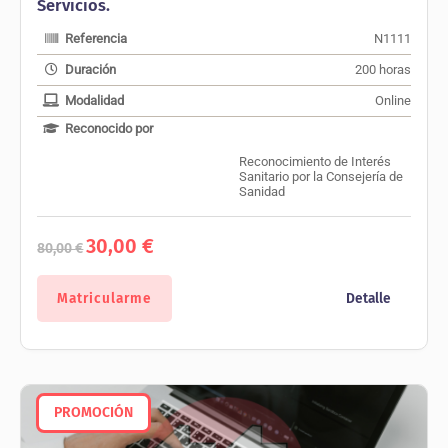
Servicios.
Referencia
N1111
Duración
200 horas
Modalidad
Online
Reconocido por
Reconocimiento de Interés
Sanitario por la Consejería de
Sanidad
El
El
30,00
€
80,00
€
precio
precio
original
actual
era:
es:
Matricularme
Detalle
80,00 €.
30,00 €.
PROMOCIÓN