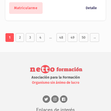
original
actual
era:
es:
Matricularme
Detalle
60,00 €.
30,00 €.
…
1
2
3
4
48
49
50
→
Asociación para la Formación
Organismo sin ánimo de lucro
Enlaces de interés