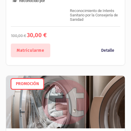
Reconocido por
Reconocimiento de Interés
Sanitario por la Consejería de
Sanidad
El
El
30,00
€
100,00
€
precio
precio
original
actual
era:
es:
Matricularme
Detalle
100,00 €.
30,00 €.
PROMOCIÓN