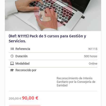
(Ref: N1115) Pack de 5 cursos para Gestión y
Servicios.
Referencia
N1115
Duración
500 horas
Modalidad
Online
Reconocido por
Reconocimiento de Interés
Sanitario por la Consejería de
Sanidad
El
El
90,00
€
200,00
€
precio
precio
original
actual