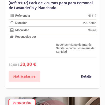
(Ref: N1117) Pack de 2 cursos para para Personal
de Lavandería y Planchado.
Referencia
N1117
Duración
200 horas
Modalidad
Online
Reconocido por
Reconocimiento de Interés
Sanitario por la Consejería de
Sanidad
El
El
30,00
€
80,00
€
precio
precio
original
actual
era:
es:
Matricularme
Detalle
80,00 €.
30,00 €.
PROMOCIÓN