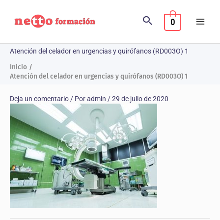
Ir
al
0
contenido
Atención del celador en urgencias y quirófanos (RD003O) 1
Inicio
Atención del celador en urgencias y quirófanos (RD003O) 1
Deja un comentario
/ Por
admin
/
29 de julio de 2020