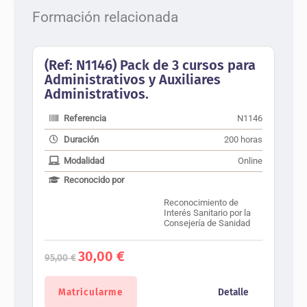
Formación relacionada
(Ref: N1146) Pack de 3 cursos para
Administrativos y Auxiliares
Administrativos.
Referencia
N1146
Duración
200 horas
Modalidad
Online
Reconocido por
Reconocimiento de
Interés Sanitario por la
Consejería de Sanidad
El
El
30,00
€
95,00
€
precio
precio
original
actual
era:
es:
Matricularme
Detalle
95,00 €.
30,00 €.