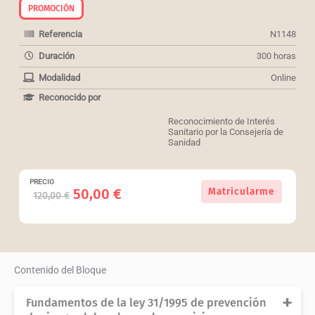
PROMOCIÓN
Referencia
N1148
Duración
300 horas
Modalidad
Online
Reconocido por
Reconocimiento de Interés
Sanitario por la Consejería de
Sanidad
PRECIO
(Ref:
El
El
50,00
€
Matricularme
120,00
€
N1148)
precio
precio
Pack
original
actual
de
era:
es:
3
120,00 €.
50,00 €.
cursos
Contenido del Bloque
para
Administrativos
Fundamentos de la ley 31/1995 de prevención
y