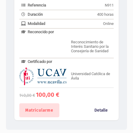
Referencia
N911
Duración
400 horas
Modalidad
Online
Reconocido por
Reconocimiento de
Interés Sanitario por la
Consejería de Sanidad
Certificado por
Universidad Católica de
Ávila
El
El
100,00
€
140,00
€
precio
precio
original
actual
era:
es:
Matricularme
Detalle
140,00 €.
100,00 €.