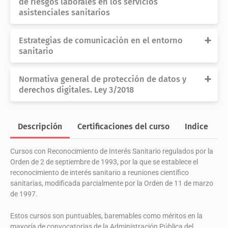
de riesgos laborales en los servicios
Auxiliares
asistenciales sanitarios
Administrativos.
cantidad
Referencia
RG13
Estrategias de comunicación en el entorno
Duración
100 horas
sanitario
Modalidad
Online
Referencia
RG17
Reconocido por
Normativa general de protección de datos y
Duración
100 horas
derechos digitales. Ley 3/2018
Reconocimiento de Interés
Modalidad
Online
Sanitario por la Consejería de
Referencia
RG12
Sanidad
Reconocido por
Duración
100 horas
Descripción
Certificaciones del curso
Indice
O
Reconocimiento de Interés
Modalidad
Online
Sanitario por la Consejería de
Sanidad
Cursos con Reconocimiento de Interés Sanitario regulados por la
Reconocido por
Orden de 2 de septiembre de 1993, por la que se establece el
Reconocimiento de Interés
reconocimiento de interés sanitario a reuniones científico
Sanitario por la Consejería de
sanitarias, modificada parcialmente por la Orden de 11 de marzo
Sanidad
de 1997.
Estos cursos son puntuables, baremables como méritos en la
mayoría de convocatorias de la Administración Pública del