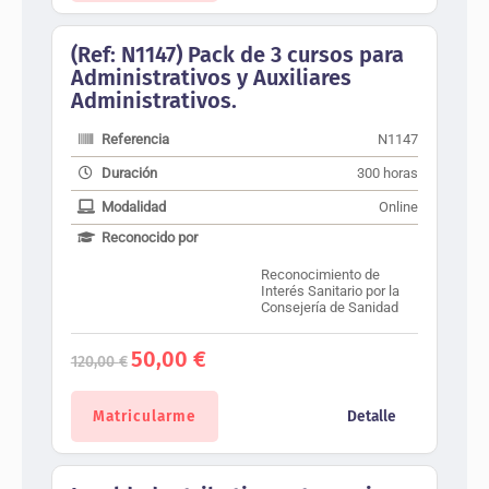
(Ref: N1147) Pack de 3 cursos para
Administrativos y Auxiliares
Administrativos.
Referencia
N1147
Duración
300 horas
Modalidad
Online
Reconocido por
Reconocimiento de
Interés Sanitario por la
Consejería de Sanidad
El
El
50,00
€
120,00
€
precio
precio
original
actual
era:
es:
Matricularme
Detalle
120,00 €.
50,00 €.