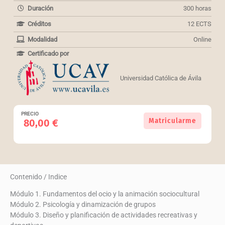
Duración
300 horas
Créditos
12 ECTS
Modalidad
Online
Certificado por
Universidad Católica de Ávila
PRECIO
Curso
Matricularme
80,00
€
universitario
superior
en
Monitor
de
Contenido / Indice
ocio
y
Módulo 1. Fundamentos del ocio y la animación sociocultural
escuelas
Módulo 2. Psicología y dinamización de grupos
deportivas
Módulo 3. Diseño y planificación de actividades recreativas y
cantidad