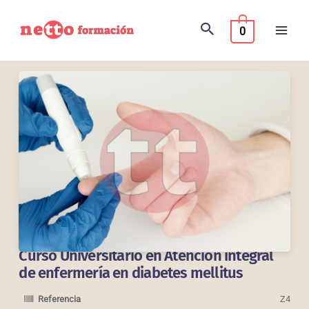
Ir
al
0
contenido
Curso Universitario en Atención integral
de enfermería en diabetes mellitus
Referencia
Z4