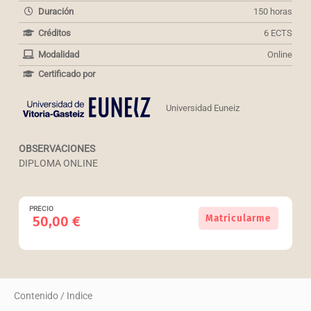
Duración
150 horas
Créditos
6 ECTS
Modalidad
Online
Certificado por
Universidad Euneiz
OBSERVACIONES
DIPLOMA ONLINE
PRECIO
Curso
Matricularme
50,00
€
Universitario
en
Atención
integral
de
Contenido / Indice
enfermería