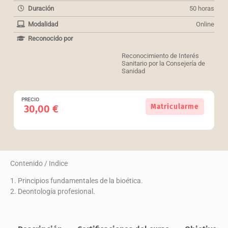
Duración
50 horas
Modalidad
Online
Reconocido por
Reconocimiento de Interés
Sanitario por la Consejería de
Sanidad
PRECIO
Principios
Matricularme
30,00
€
fundamentales
de
la
bioética.
Dilemas
Contenido / Indice
éticos
y
1. Principios fundamentales de la bioética.
código
2. Deontología profesional.
deontológico
cantidad