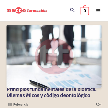
Ir
al
0
contenido
Principios fundamentales de la bioética.
Dilemas éticos y código deontológico
Referencia
RG4