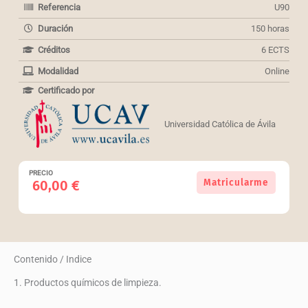
Referencia
U90
Duración
150 horas
Créditos
6 ECTS
Modalidad
Online
Certificado por
Universidad Católica de Ávila
PRECIO
Curso
Matricularme
60,00
€
universitario
en
uso
adecuado
de
Contenido / Indice
productos
químicos
1. Productos químicos de limpieza.
de
limpieza