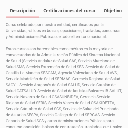
en
Descripción
Certificaciones del curso
Objetivos
centros
sanitarios
y/o
Curso celebrado por nuestra entidad, certificados por la
hospitalarios
Universidad, válidos en bolsas, oposiciones, traslados, concursos
cantidad
y Administraciones Públicas de todo el territorio nacional.
Estos cursos son baremables como méritos en la mayoría de
convocatorias de la Administración Pública del Sistema Nacional
de Salud (Servicio Andaluz de Salud SAS, Servicio Murciano de
Salud SMS, Servicio Extremeño de Salud SES, Servicio de Salud de
Castilla-La Mancha SESCAM, Agencia Valenciana de Salud AVS,
Servicio Madrileño de Salud SERMAS. Gerencia Regional de Salud
SACYL, Servicio Aragonés de Salud SALUD, Servicio Catalán de
Salud CATSALUD, Servicio de Salud de las Islas Baleares IB-SALUT,
Servicio Navarro de Salud OSASUNBIDEA, Gerencia Servicio
Riojano de Salud SERIS, Servicio Vasco de Salud OSAKIDETZA,
Servicio Cántabro de Salud SCS, Servicio de Salud del Principado
de Asturias SESPA, Servicio Gallego de Salud SERGAS, Servicio
Canario de Salud SCS y otras Administraciones Públicas para
concurso-oposición, bolsas de contratación, traslados, etc.), salvo