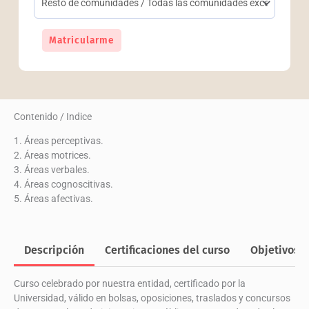
Curso
Matricularme
Universitario
Superior
en
Atención
al
Contenido / Indice
alumnado
con
1. Áreas perceptivas.
necesidades
2. Áreas motrices.
educativas
3. Áreas verbales.
especiales
4. Áreas cognoscitivas.
cantidad
5. Áreas afectivas.
Descripción
Certificaciones del curso
Objetivos
Curso celebrado por nuestra entidad, certificado por la
Universidad, válido en bolsas, oposiciones, traslados y concursos