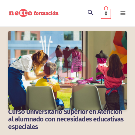
Ir
al
0
contenido
Curso Universitario Superior en Atención
al alumnado con necesidades educativas
especiales