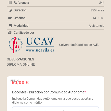
Referencia
U44
Duración
350 horas
Créditos
14 ECTS
Modalidad
A distancia
Certificado por
Universidad Católica de Ávila
OBSERVACIONES
DIPLOMA ONLINE
PRECIO
60,00
€
(required)
Docentes - Duración por Comunidad Autónoma
*
Indique la Comunidad Autónoma en la que desea aportar el
diploma como mérito: