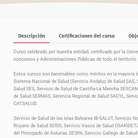
Competencias
de
la
Unión
Europea
Descripción
Certificaciones del curso
Obj
cantidad
Curso celebrado por nuestra entidad, certificado por la Unive
concursos y Administraciones Públicas de todo el territorio 
Estos cursos son baremables como méritos en la mayoría de
Sistema Nacional de Salud (Servicio Andaluz de Salud SAS,
Salud SES, Servicio de Salud de Castilla-La Mancha SESCAM
de Salud SERMAS, Gerencia Regional de Salud SACYL, Servic
CATSALUD.
Servicio de Salud de las Islas Baleares IB-SALUT, Servicio
Riojano de Salud SERIS, Servicio Vasco de Salud OSAKIDETZA
del Principado de Asturias SESPA, Servicio Gallego de Salu