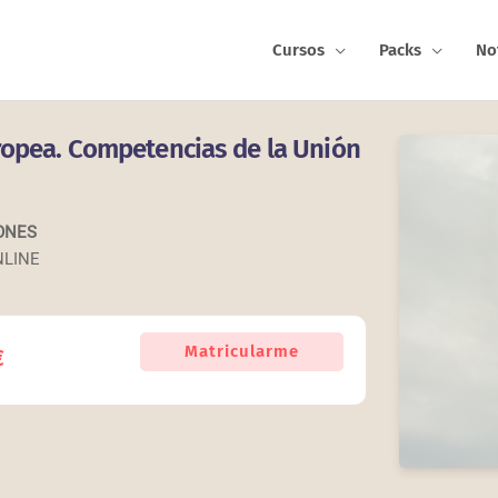
Cursos
Packs
No
ropea. Competencias de la Unión
ONES
NLINE
Curso
Matricularme
€
Universitario
en
La
Unión
Europea.