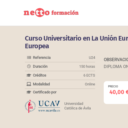
Ir
al
contenido
Curso Universitario en La Unión Eu
Europea
Referencia
U24
OBSERVACI
DIPLOMA O
Duración
150 horas
Créditos
6 ECTS
Modalidad
Online
PRECIO
40,00
Certificado por
Universidad
Católica de Ávila