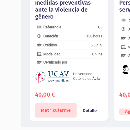
medidas preventivas
Per
ante la violencia de
serv
género
R
Referencia
U8
D
Duración
150 horas
C
Créditos
6 ECTS
M
Modalidad
Online
C
Certificado por
Universidad
Católica de Ávila
40,00
€
40,
Matricularme
Detalle
A