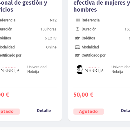
sonal de gestión y
efectiva de mujeres y
icios
hombres
eferencia
N12
Referencia
uración
150 horas
Duración
150
réditos
6 ECTS
Créditos
odalidad
Online
Modalidad
ertificado por
Certificado por
Universidad
Universida
Nebrija
Nebrija
00
€
50,00
€
Detalle
Deta
gotado
Agotado