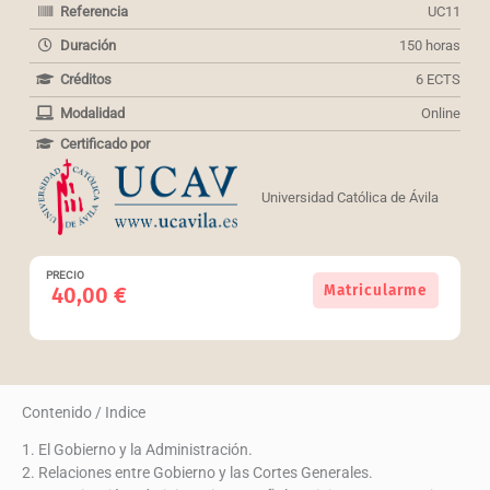
Referencia
UC11
Duración
150 horas
Créditos
6 ECTS
Modalidad
Online
Certificado por
Universidad Católica de Ávila
PRECIO
Curso
Matricularme
40,00
€
Universitario
en
El
gobierno
y
Contenido / Indice
la
administración
1. El Gobierno y la Administración.
organización
2. Relaciones entre Gobierno y las Cortes Generales.
administrativa