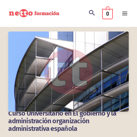
Ir
al
0
contenido
Curso Universitario en El gobierno y la
administración organización
administrativa española